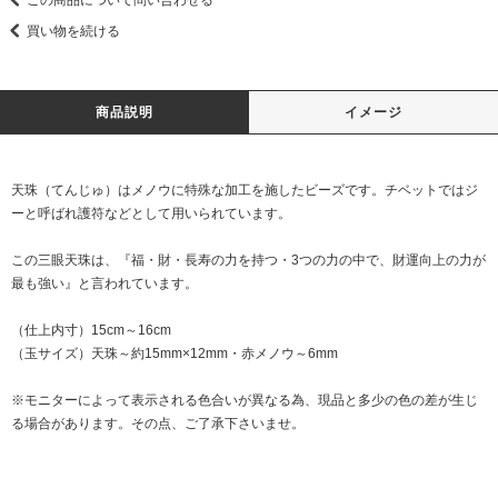
買い物を続ける
商品説明
イメージ
天珠（てんじゅ）はメノウに特殊な加工を施したビーズです。チベットではジ
ーと呼ばれ護符などとして用いられています。
この三眼天珠は、『福・財・長寿の力を持つ・3つの力の中で、財運向上の力が
最も強い』と言われています。
（仕上内寸）15cm～16cm
（玉サイズ）天珠～約15mm×12mm・赤メノウ～6mm
※モニターによって表示される色合いが異なる為、現品と多少の色の差が生じ
る場合があります。その点、ご了承下さいませ。