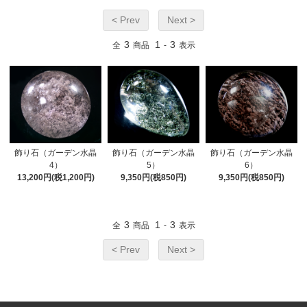
< Prev
Next >
3
1
3
全
商品
-
表示
飾り石（ガーデン水晶
飾り石（ガーデン水晶
飾り石（ガーデン水晶
4）
5）
6）
13,200円(税1,200円)
9,350円(税850円)
9,350円(税850円)
3
1
3
全
商品
-
表示
< Prev
Next >