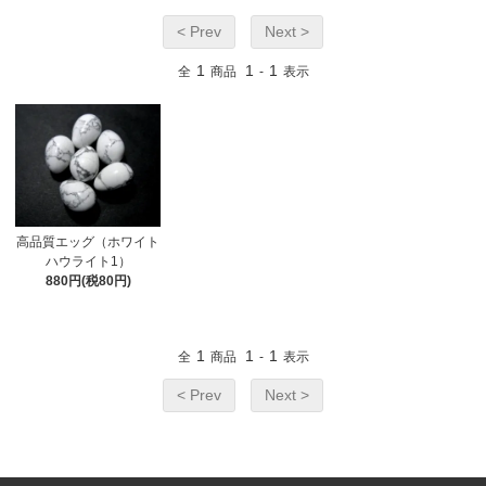
< Prev
Next >
1
1
1
全
商品
-
表示
高品質エッグ（ホワイト
ハウライト1）
880円(税80円)
1
1
1
全
商品
-
表示
< Prev
Next >