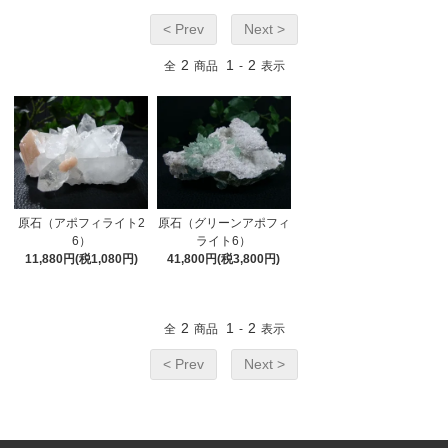
< Prev
Next >
2
1
2
全
商品
-
表示
原石（アポフィライト2
原石（グリーンアポフィ
6）
ライト6）
11,880円(税1,080円)
41,800円(税3,800円)
2
1
2
全
商品
-
表示
< Prev
Next >