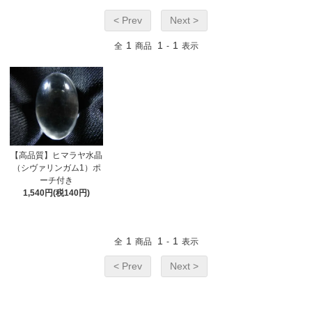
< Prev
Next >
1
1
1
全
商品
-
表示
【高品質】ヒマラヤ水晶
（シヴァリンガム1）ポ
ーチ付き
1,540円(税140円)
1
1
1
全
商品
-
表示
< Prev
Next >