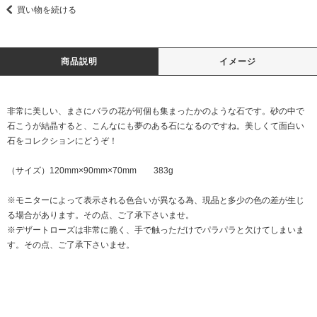
買い物を続ける
商品説明
イメージ
非常に美しい、まさにバラの花が何個も集まったかのような石です。砂の中で
石こうが結晶すると、こんなにも夢のある石になるのですね。美しくて面白い
石をコレクションにどうぞ！
（サイズ）120mm×90mm×70mm 383g
※モニターによって表示される色合いが異なる為、現品と多少の色の差が生じ
る場合があります。その点、ご了承下さいませ。
※デザートローズは非常に脆く、手で触っただけでパラパラと欠けてしまいま
す。その点、ご了承下さいませ。